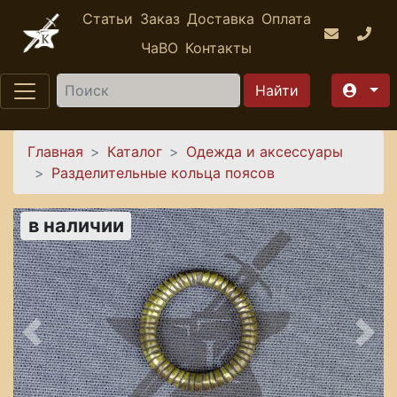
Перейти к основному содержанию
Статьи
Заказ
Доставка
Оплата
ЧаВО
Контакты
Найти
Вы здесь
Главная
Каталог
Одежда и аксессуары
Разделительные кольца поясов
в наличии
Предыдущее
Сле