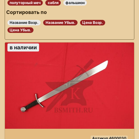
полуторный меч
сабля
фальшион
Сортировать по
Название Возр.
Название Убыв.
Цена Возр.
Цена Убыв.
в наличии
Артикул 4600030