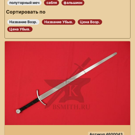
полуторный меч
сабля
фальшион
Сортировать по
Название Возр.
Название Убыв.
Цена Возр.
Цена Убыв.
Артикул 4600043