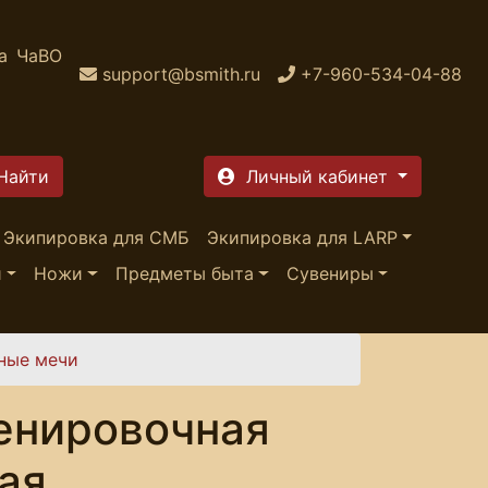
а
ЧаВО
support@bsmith.ru
+7-960-534-04-88
Личный кабинет
Экипировка для СМБ
Экипировка для LARP
и
Ножи
Предметы быта
Сувениры
ные мечи
енировочная
ая