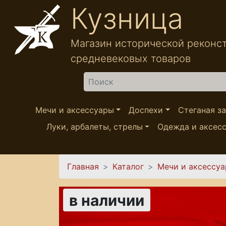
Перейти к основному содержанию
Кузница
Магазин исторической реконс
средневековых товаров
Найти
Мечи и аксессуары
Доспехи
Стеганая з
Луки, арбалеты, стрелы
Одежда и аксес
Вы здесь
Главная
Каталог
Мечи и аксессу
в наличии