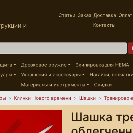
Статьи
Заказ
Доставка
Оплат
трукции и
Контакты
ащита
Древковое оружие
Экипировка для HEMA
суары
Украшения и аксессуары
Нагайки, волчатк
Материалы и инструменты
Скидки
ары
Клинки Нового времени
Шашки
Тренировоч
Шашка тр
облегченн