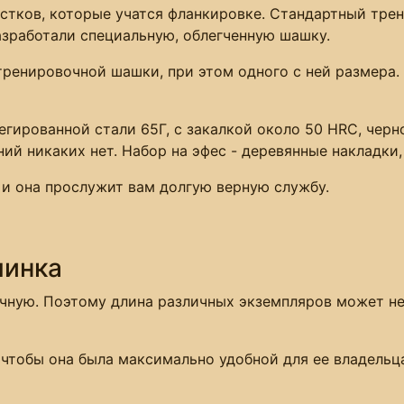
остков, которые учатся фланкировке. Стандартный тр
зработали специальную, облегченную шашку.
тренировочной шашки, при этом одного с ней размера.
егированной стали 65Г, с закалкой около 50 HRC, черн
ний никаких нет. Набор на эфес - деревянные накладки
 и она прослужит вам долгую верную службу.
линка
чную. Поэтому длина различных экземпляров может не
 чтобы она была максимально удобной для ее владель