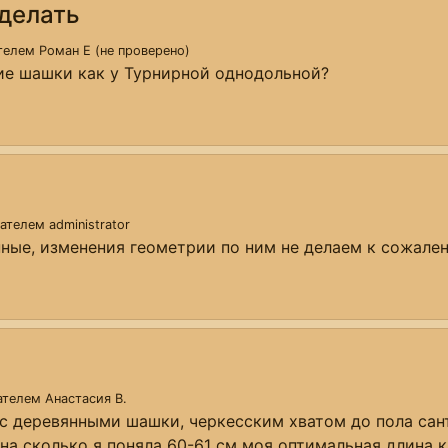
делать
ателем
Роман Е (не проверено)
ие шашки как у Турнирной однодольной?
вателем
administrator
ные, изменения геометрии по ним не делаем к сожале
вателем
Анастасия В.
с деревянными шашки, черкесским хватом до пола сант
 на сколько я поняла 60-61 см моя оптимальная длина 