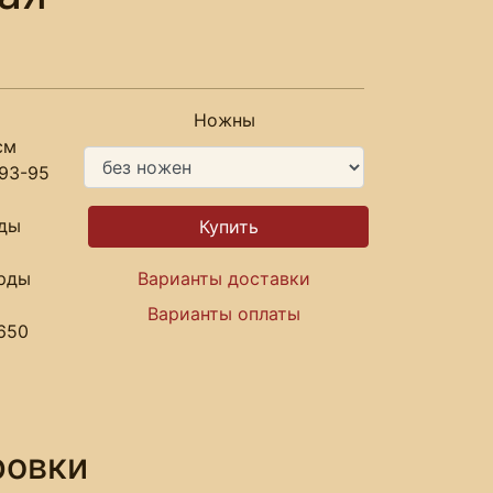
Ножны
см
93-95
рды
арды
Варианты доставки
Варианты оплаты
650
ровки