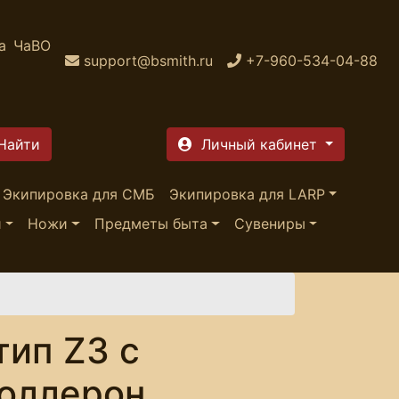
а
ЧаВО
support@bsmith.ru
+7-960-534-04-88
Личный кабинет
Экипировка для СМБ
Экипировка для LARP
и
Ножи
Предметы быта
Сувениры
тип Z3 с
Соллерон