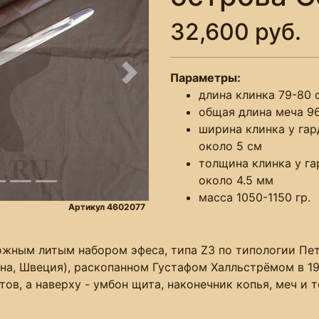
32,600 руб.
Параметры:
Следующее
длина клинка 79-80 
общая длина меча 9
ширина клинка у га
около 5 см
толщина клинка у г
около 4.5 мм
масса 1050-1150 гр.
Артикул 4602077
ложным литым набором эфеса, типа Z3 по типологии Пет
на, Швеция), раскопанном Густафом Халльстрёмом в 19
ов, а наверху - умбон щита, наконечник копья, меч и 