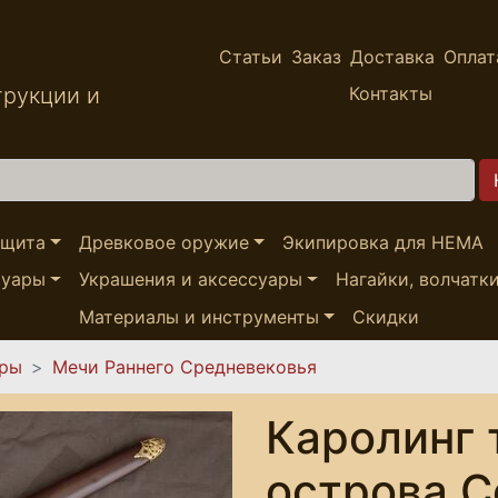
Статьи
Заказ
Доставка
Оплат
трукции и
Контакты
ащита
Древковое оружие
Экипировка для HEMA
суары
Украшения и аксессуары
Нагайки, волчатк
Материалы и инструменты
Скидки
ары
Мечи Раннего Средневековья
Каролинг 
острова 