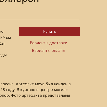
см
6-9 см
Варианты доставки
рды
Варианты оплаты
арды
ерсена. Артефакт меча был найден в
28 году. В кургане в центре могилы
топор. Фото артефакта представлены