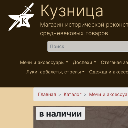
Перейти к основному содержанию
Кузница
Магазин исторической реконс
средневековых товаров
Найти
Мечи и аксессуары
Доспехи
Стеганая з
Луки, арбалеты, стрелы
Одежда и аксес
Вы здесь
Главная
Каталог
Мечи и аксессу
в наличии