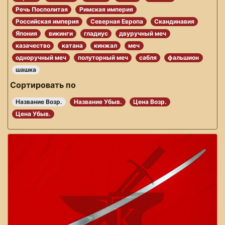
Речь Посполитая
Римская империя
Российская империя
Северная Европа
Скандинавия
Япония
викинги
гладиус
двуручный меч
казачество
катана
кинжал
меч
одноручный меч
полуторный меч
сабля
фальшион
шашка
Сортировать по
Название Возр.
Название Убыв.
Цена Возр.
Цена Убыв.