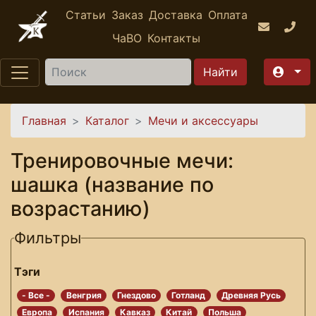
Перейти к основному содержанию
Статьи
Заказ
Доставка
Оплата
ЧаВО
Контакты
Найти
Вы здесь
Главная
Каталог
Мечи и аксессуары
Тренировочные мечи:
шашка (название по
возрастанию)
Фильтры
Тэги
- Все -
Венгрия
Гнездово
Готланд
Древняя Русь
Европа
Испания
Кавказ
Китай
Польша