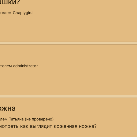
ашки?
ателем
Chaplygin.l
вателем
administrator
ожна
телем
Татьяна (не проверено)
мотреть как выглядит коженная ножна?