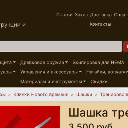
Статьи
Заказ
Доставка
Оплат
трукции и
Контакты
ащита
Древковое оружие
Экипировка для HEMA
суары
Украшения и аксессуары
Нагайки, волчатк
Материалы и инструменты
Скидки
ары
Клинки Нового времени
Шашки
Тренировоч
Шашка тр
3,500 руб.