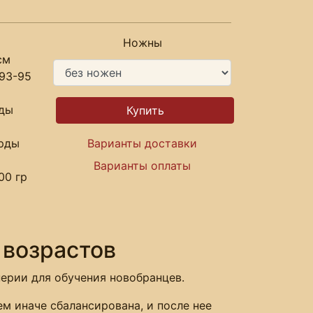
Ножны
см
93-95
рды
арды
Варианты доставки
Варианты оплаты
00 гр
 возрастов
ерии для обучения новобранцев.
ем иначе сбалансирована, и после нее