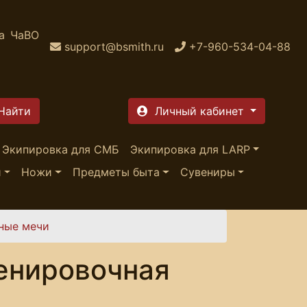
а
ЧаВО
support@bsmith.ru
+7-960-534-04-88
Личный кабинет
Экипировка для СМБ
Экипировка для LARP
и
Ножи
Предметы быта
Сувениры
ные мечи
енировочная