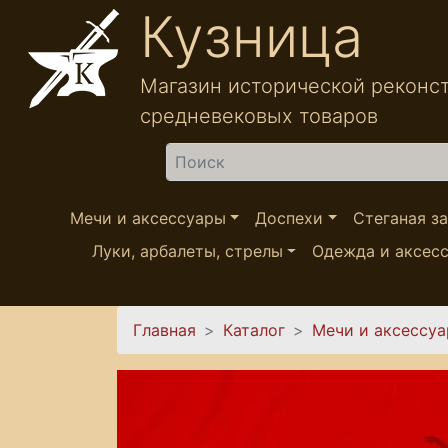
Перейти к основному содержанию
Кузница
Магазин исторической реконс
средневековых товаров
Найти
Мечи и аксессуары
Доспехи
Стеганая з
Луки, арбалеты, стрелы
Одежда и аксес
Вы здесь
Главная
Каталог
Мечи и аксессу