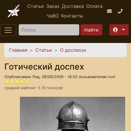
Перейти к основному содержанию
Статьи
Заказ
Доставка
Оплата
ЧаВО
Контакты
Найти
Вы здесь
Главная
Статьи
О доспехах
Готический доспех
Опубликовано Пнд, 08/06/2009 - 16:02 пользователем
root
средний рейтинг:
5
(
9
голосов)