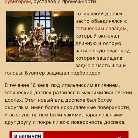
бувигером
, суставов и промежности.
Готический доспех
часто объединялся с
готическим саладом
,
который включал
длинную и острую
затыточную пластину,
которая защищала
заднюю часть шеи и
головы. Бувигер защищал подбородок.
В течение 16 века, под итальянским влиянием,
готический доспех развился в максимилиановский
доспех. Этот новый вид доспеха был более
округлым, имел более искривленные поверхности,
и выступы на нем были узкими, параллельными
друг другу и покрыли всю поверхность доспеха.
в наличии