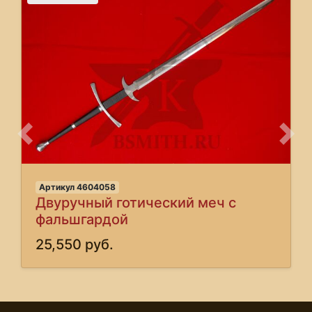
Предыдущее
Сле
Артикул 4604058
Двуручный готический меч с
фальшгардой
25,550 руб.