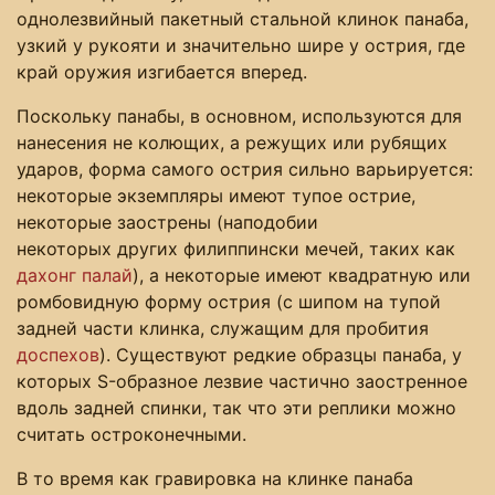
однолезвийный пакетный стальной клинок панаба,
узкий у рукояти и значительно шире у острия, где
край оружия изгибается вперед.
Поскольку панабы, в основном, используются для
нанесения не колющих, а режущих или рубящих
ударов, форма самого острия сильно варьируется:
некоторые экземпляры имеют тупое острие,
некоторые заострены (наподобии
некоторых других филиппински мечей, таких как
дахонг палай
), а некоторые имеют квадратную или
ромбовидную форму острия (с шипом на тупой
задней части клинка, служащим для пробития
доспехов
). Существуют редкие образцы панаба, у
которых S-образное лезвие частично заостренное
вдоль задней спинки, так что эти реплики можно
считать остроконечными.
В то время как гравировка на клинке панаба