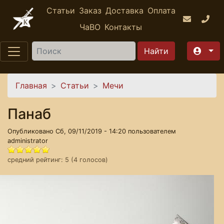
Перейти к основному содержанию
Статьи
Заказ
Доставка
Оплата
ЧаВО
Контакты
Найти
Вы здесь
Главная
Статьи
Мечи
Панаб
Опубликовано Сб, 09/11/2019 - 14:20 пользователем
administrator
средний рейтинг:
5
(
4
голосов)