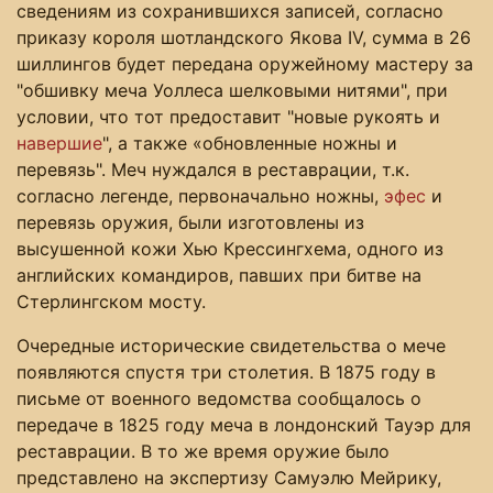
сведениям из сохранившихся записей, согласно
приказу короля шотландского Якова IV, сумма в 26
шиллингов будет передана оружейному мастеру за
"обшивку меча Уоллеса шелковыми нитями", при
условии, что тот предоставит "новые рукоять и
навершие
", а также «обновленные ножны и
перевязь". Меч нуждался в реставрации, т.к.
согласно легенде, первоначально ножны,
эфес
и
перевязь оружия, были изготовлены из
высушенной кожи Хью Крессингхема, одного из
английских командиров, павших при битве на
Стерлингском мосту.
Очередные исторические свидетельства о мече
появляются спустя три столетия. В 1875 году в
письме от военного ведомства сообщалось о
передаче в 1825 году меча в лондонский Тауэр для
реставрации. В то же время оружие было
представлено на экспертизу Самуэлю Мейрику,