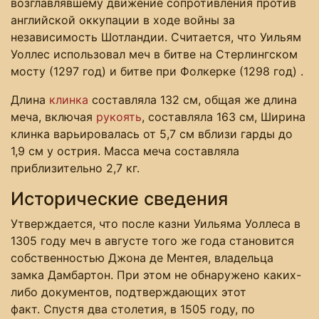
возглавлявшему движение сопротивления против
английской оккупации в ходе войны за
независимость Шотландии. Считается, что Уильям
Уоллес использовал меч в битве на Стерлингском
мосту (1297 год) и битве при Фолкерке (1298 год) .
Длина
клинка
составляла 132 см, общая же длина
меча, включая
рукоять
, составляла 163 см, Ширина
клинка варьировалась от 5,7 см вблизи гарды до
1,9 см у острия. Масса меча составляла
приблизительно 2,7 кг.
Исторические сведения
Утверждается, что после казни Уильяма Уоллеса в
1305 году меч в августе того же года становится
собственностью Джона де Ментея, владельца
замка Дамбартон. При этом не обнаружено каких-
либо документов, подтверждающих этот
факт. Спустя два столетия, в 1505 году, по