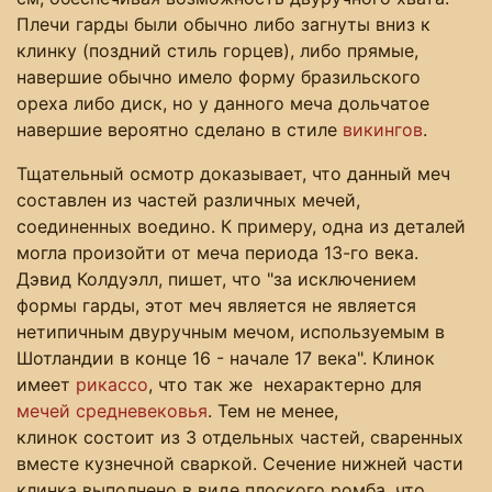
Плечи гарды были обычно либо загнуты вниз к
клинку (поздний стиль горцев), либо прямые,
навершие обычно имело форму бразильского
ореха либо диск, но у данного меча дольчатое
навершие вероятно сделано в стиле
викингов
.
Тщательный осмотр доказывает, что данный меч
составлен из частей различных мечей,
соединенных воедино. К примеру, одна из деталей
могла произойти от меча периода 13-го века.
Дэвид Колдуэлл, пишет, что "за исключением
формы гарды, этот меч является не является
нетипичным двуручным мечом, используемым в
Шотландии в конце 16 - начале 17 века". Клинок
имеет
рикассо
, что так же нехарактерно для
мечей средневековья
. Тем не менее,
клинок состоит из 3 отдельных частей, сваренных
вместе кузнечной сваркой. Сечение нижней части
клинка выполнено в виде плоского ромба, что