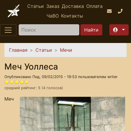
Перейти к основному содержанию
Статьи
Заказ
Доставка
Оплата
ЧаВО
Контакты
Найти
Вы здесь
Главная
Статьи
Мечи
Меч Уоллеса
Опубликовано Пнд, 09/02/2015 - 19:53 пользователем
writer
средний рейтинг:
5
(
4
голосов)
Меч