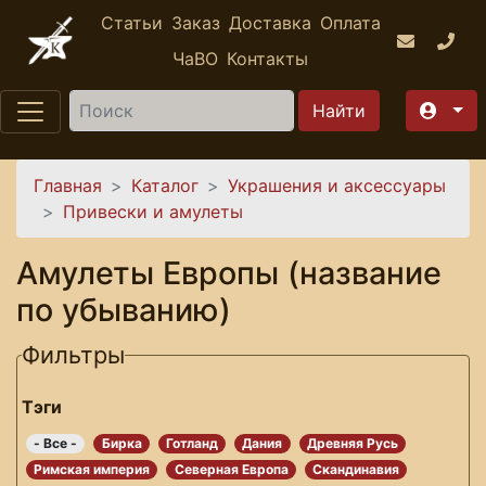
Перейти к основному содержанию
Статьи
Заказ
Доставка
Оплата
ЧаВО
Контакты
Найти
Вы здесь
Главная
Каталог
Украшения и аксессуары
Привески и амулеты
Амулеты Европы (название
по убыванию)
Фильтры
Тэги
- Все -
Бирка
Готланд
Дания
Древняя Русь
Римская империя
Северная Европа
Скандинавия