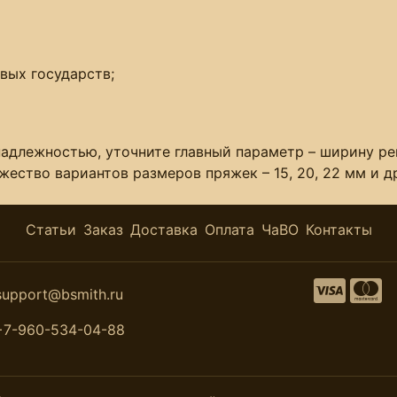
вых государств;
длежностью, уточните главный параметр – ширину рем
ество вариантов размеров пряжек – 15, 20, 22 мм и д
Статьи
Заказ
Доставка
Оплата
ЧаВО
Контакты
support@bsmith.ru
+7-960-534-04-88