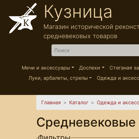
Перейти к основному содержанию
Кузница
Магазин исторической реконс
средневековых товаров
Найти
Мечи и аксессуары
Доспехи
Стеганая з
Луки, арбалеты, стрелы
Одежда и аксес
Вы здесь
Главная
Каталог
Одежда и аксес
Средневековые 
Фильтры