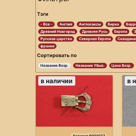
Тэги
- Все -
Англия
Англосаксы
Бирка
Борр
Древний Новгород
Древняя Русь
Европа
Русское царство
Северная Европа
Скандина
франки
Сортировать по
Название Возр.
Название Убыв.
Цена Возр.
в наличии
в 
Артикул 9001037