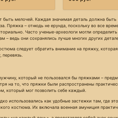
 быть мелочей. Каждая значимая деталь должна быть и
за. Пряжка – отнюдь не ерунда, поскольку во все врем
иториально. Часто ученые-археологи могли определит
м – ведь они сохранялись лучше многих других детале
остюма следует обратить внимание на пряжку, которая 
 перевязь.
ужчину, который не пользовался бы пряжками – предме
отря на то, что пряжки были распространены практичес
м, который мог позволить себе каждый.
дко использовались как удобные застежки там, где эт
кого костюма. Их включала военная амуниция практич
жды «на каждый день», а представлял собой знак соци