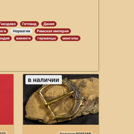
Гнездово
Готланд
Дания
нги
Норвегия
Римская империя
андия
викинги
германцы
монголы
в наличии
072
Артикул 9001185