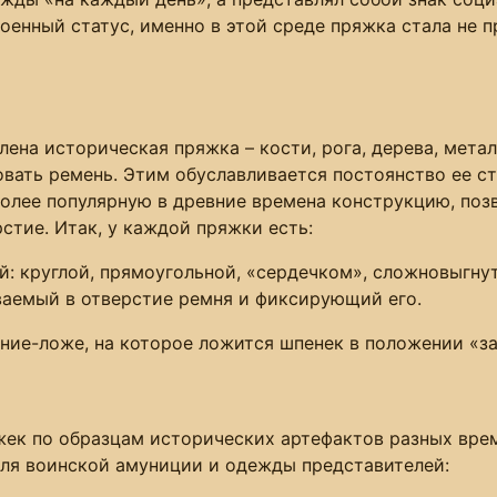
оенный статус, именно в этой среде пряжка стала не 
лена историческая пряжка – кости, рога, дерева, метал
овать ремень. Этим обуславливается постоянство ее с
олее популярную в древние времена конструкцию, поз
стие. Итак, у каждой пряжки есть:
: круглой, прямоугольной, «сердечком», сложновыгну
еваемый в отверстие ремня и фиксирующий его.
ение-ложе, на которое ложится шпенек в положении «за
к по образцам исторических артефактов разных време
для воинской амуниции и одежды представителей: