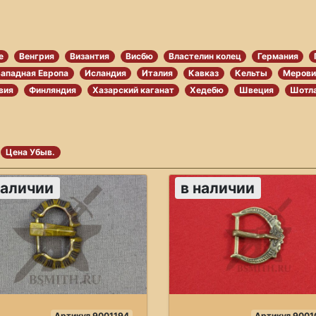
е
Венгрия
Византия
Висбю
Властелин колец
Германия
Западная Европа
Исландия
Италия
Кавказ
Кельты
Мерови
вия
Финляндия
Хазарский каганат
Хедебю
Швеция
Шотл
Цена Убыв.
наличии
в наличии
Артикул 9001194
Артикул 9001