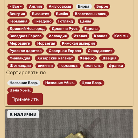
- Все -
Англия
Англосаксы
Бирка
Борре
Венгрия
Византия
Висбю
Властелин колец
Германия
Гнездово
Готланд
Дания
Древний Новгород
Древняя Русь
Европа
Западная Европа
Исландия
Италия
Кавказ
Кельты
Меровинги
Норвегия
Римская империя
Русское царство
Северная Европа
Скандинавия
Финляндия
Хазарский каганат
Хедебю
Швеция
Шотландия
викинги
германцы
монголы
франки
Сортировать по
Название Возр.
Название Убыв.
Цена Возр.
Цена Убыв.
в наличии