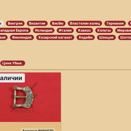
е
Венгрия
Византия
Висбю
Властелин колец
Германия
Западная Европа
Исландия
Италия
Кавказ
Кельты
Мерови
вия
Финляндия
Хазарский каганат
Хедебю
Швеция
Шотл
Цена Убыв.
наличии
Артикул 9001070