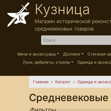
Перейти к основному содержанию
Кузница
Магазин исторической реконс
средневековых товаров
Найти
Мечи и аксессуары
Доспехи
Стеганая з
Луки, арбалеты, стрелы
Одежда и аксес
Вы здесь
Главная
Каталог
Одежда и аксес
Средневековые 
Фильтры