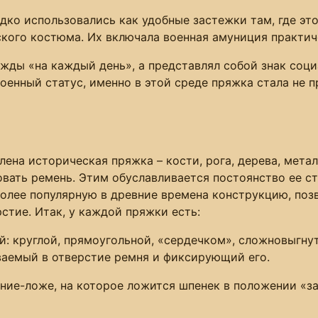
дко использовались как удобные застежки там, где эт
кого костюма. Их включала военная амуниция практич
жды «на каждый день», а представлял собой знак соци
оенный статус, именно в этой среде пряжка стала не 
лена историческая пряжка – кости, рога, дерева, метал
овать ремень. Этим обуславливается постоянство ее с
олее популярную в древние времена конструкцию, поз
стие. Итак, у каждой пряжки есть:
: круглой, прямоугольной, «сердечком», сложновыгну
еваемый в отверстие ремня и фиксирующий его.
ение-ложе, на которое ложится шпенек в положении «за