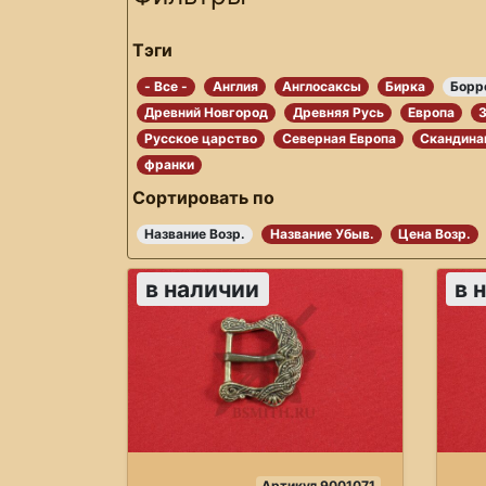
Тэги
- Все -
Англия
Англосаксы
Бирка
Борр
Древний Новгород
Древняя Русь
Европа
Русское царство
Северная Европа
Скандина
франки
Сортировать по
Название Возр.
Название Убыв.
Цена Возр.
в наличии
в 
Артикул 9001071