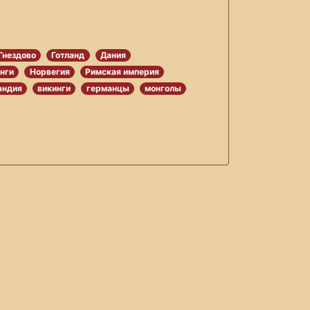
Гнездово
Готланд
Дания
нги
Норвегия
Римская империя
андия
викинги
германцы
монголы