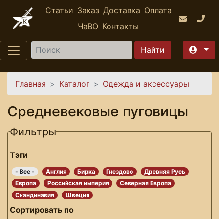
Перейти к основному содержанию
Статьи
Заказ
Доставка
Оплата
ЧаВО
Контакты
Найти
Вы здесь
Главная
Каталог
Одежда и аксессуары
Средневековые пуговицы
Фильтры
Тэги
- Все -
Англия
Бирка
Гнездово
Древняя Русь
Европа
Российская империя
Северная Европа
Скандинавия
Швеция
Сортировать по