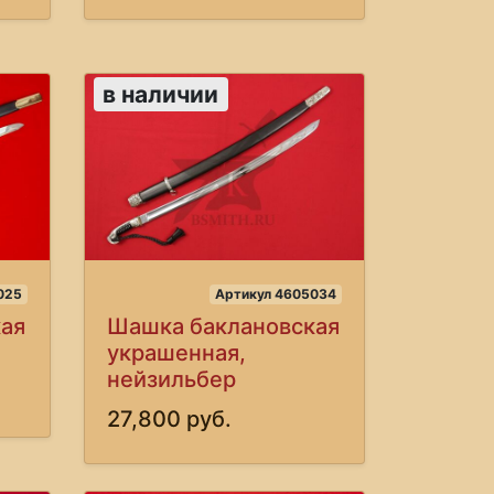
в наличии
025
Артикул 4605034
ая
Шашка баклановская
украшенная,
нейзильбер
27,800 руб.