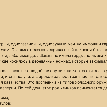
стрый, однолезвийный, одноручный меч, не имеющий га
чом. Она имеет слегка искривленный клинок и была эф
тым, либо имел дол. Шашка не имела гарды, но имела 
ужие носилось в деревянных ножнах, которые закрывал
спользовавшего подобное оружие: по-черкесски «сашху
и, и она получила широкое распространение не только 
ол казачества. Это последний из типов холодного ору
валерии. По сей день этот род клинков применяется дл
тюма;
аулов;