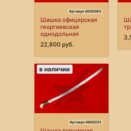
Артикул 4605063
Шашка офицерская
Ш
георгиевская
тр
однодольная
3,
22,800 руб.
в наличии
Артикул 4600201
Шашка турнирная