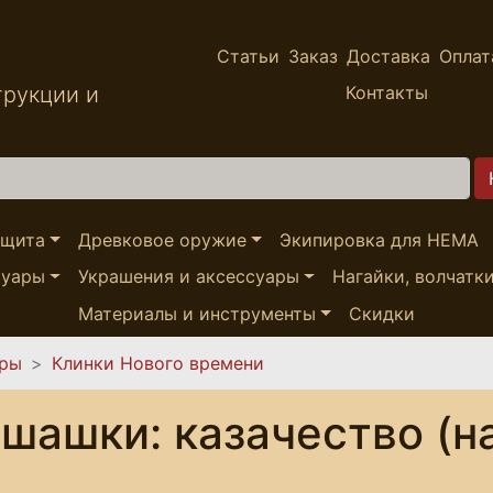
Статьи
Заказ
Доставка
Оплат
трукции и
Контакты
ащита
Древковое оружие
Экипировка для HEMA
суары
Украшения и аксессуары
Нагайки, волчатк
Материалы и инструменты
Скидки
ары
Клинки Нового времени
шашки: казачество (н