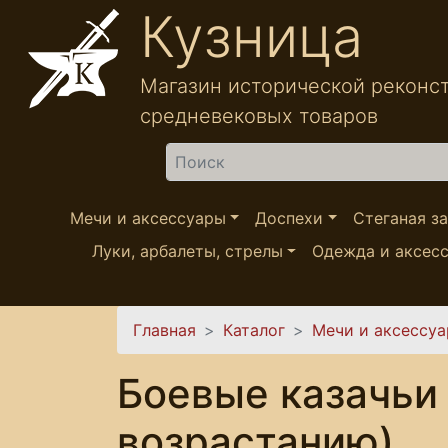
Перейти к основному содержанию
Кузница
Магазин исторической реконс
средневековых товаров
Найти
Мечи и аксессуары
Доспехи
Стеганая з
Луки, арбалеты, стрелы
Одежда и аксес
Вы здесь
Главная
Каталог
Мечи и аксессу
Боевые казачьи 
возрастанию)