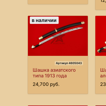
12
в наличии
Артикул 4605043
Шашка азиатского
Ш
типа 1913 года
ал
24,700 руб.
23