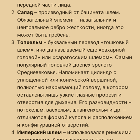
передней части лица.
Салад
– производный от бацинета шлем.
Обязательный элемент – назатыльник и
центральное ребро жесткости, иногда это
может быть гребень.
Топхельм
– буквальный перевод «гошковый
шлем», иногда называемый еще «сахарной
головой» или «сарагосским шлемом». Самый
популярный головной доспех зрелого
Средневековья. Напоминает цилиндр с
уплощенной или конической вершиной,
полностью накрывающий голову, в котором
оставлены лишь узкие глазные прорези и
отверстия для дыхания. Его разновидности –
потсхельм, васхельм, шпангенхельм и др. –
отличаются формой купола и расположением
и конфигурацией отверстий.
Имперский шлем
– использовался римскими
легионерами. Купол защищает только