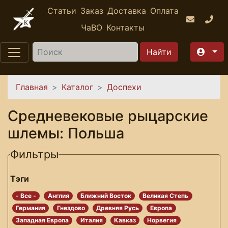
Перейти к основному содержанию
Статьи
Заказ
Доставка
Оплата
ЧаВО
Контакты
Найти
Вы здесь
Главная
Каталог
Доспехи
Средневековые рыцарские
шлемы: Польша
Фильтры
Тэги
- Все -
Англия
Ближний Восток
Великая Степь
Германия
Гнездово
Древняя Русь
Европа
Западная Европа
Италия
Кавказ
Норвегия