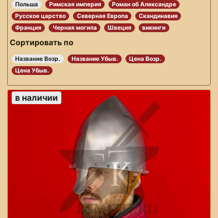
Польша
Римская империя
Роман об Александре
Русское царство
Северная Европа
Скандинавия
Франция
Черная могила
Швеция
викинги
Сортировать по
Название Возр.
Название Убыв.
Цена Возр.
Цена Убыв.
в наличии