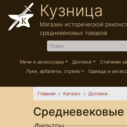
Перейти к основному содержанию
Кузница
Магазин исторической реконс
средневековых товаров
Найти
Мечи и аксессуары
Доспехи
Стеганая з
Луки, арбалеты, стрелы
Одежда и аксес
Вы здесь
Главная
Каталог
Доспехи
Средневековые 
Фильтры