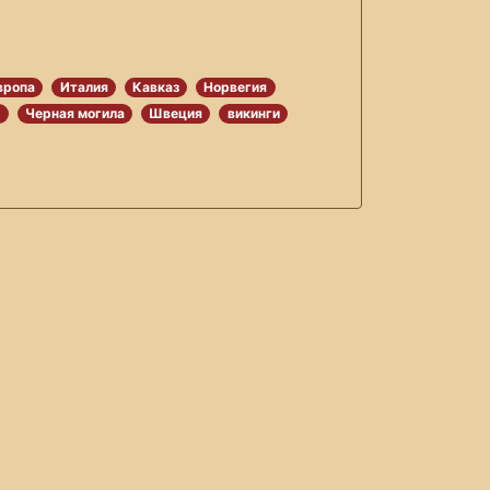
вропа
Италия
Кавказ
Норвегия
я
Черная могила
Швеция
викинги