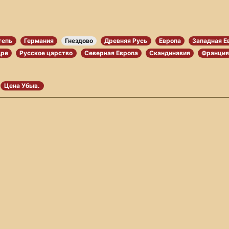
тепь
Германия
Гнездово
Древняя Русь
Европа
Западная Е
дре
Русское царство
Северная Европа
Скандинавия
Франци
Цена Убыв.