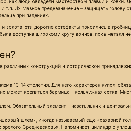
ор, как люди овладели мастерством плавки и ковки. Д
 и т.п. Их главное предназначение – защищать голову 
дельца при падениях.
и золота, эти дорогие артефакты покоились в гробни
была доступна широкому кругу воинов, пока металл не
ен?
 различных конструкций и исторической принадлежнос
лема 13-14 столетия. Для него характерен купол, обяз
ьно может крепиться бармица – кольчужная сетка. Мн
шлем. Обязательный элемент – назатыльник и централь
ошковый шлем», иногда называемый еще «сахарной го
 зрелого Средневековья. Напоминает цилиндр с упло