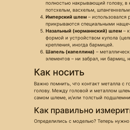
полностью накрывающий голову, в к
потсхельм, васхельм, шпангенхельм
Имперский шлем
– использовался 
прикрываются специальными нащеч
Назальный (норманнский) шлем
– к
формой и устройством купола (цел
крепления, иногда бармицей.
Шапель (капеллина)
– металлическ
элементов – ни забрал, ни бармиц,
Как носить
Важно помнить, что контакт металла с г
голову. Между головой и металлом шлем
самом шлеме, и/или толстый подшлемник
Как правильно измерит
Определились с моделью? Теперь нужно