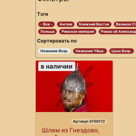
Тэги
- Все -
Англия
Ближний Восток
Великая С
Польша
Римская империя
Роман об Алексан
Сортировать по
Название Возр.
Название Убыв.
Цена Возр.
в наличии
Артикул 4700172
Шлем из Гнездово,