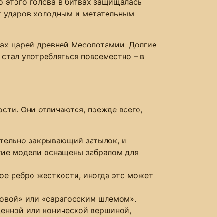
о этого голова в битвах защищалась
от ударов холодным и метательным
цах царей древней Месопотамии. Долгие
 стал употребляться повсеместно – в
ти. Они отличаются, прежде всего,
ательно закрывающий затылок, и
огие модели оснащены забралом для
ное ребро жесткости, иногда это может
ловой» или «сарагосским шлемом».
щенной или конической вершиной,