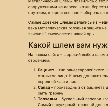
Металлические шлемы появились с тех п
сооружениями из дерева, кожи, бересты
оружием, второстепенное – сберечь вла
Самые древние шлемы делались из меди 
века металлическая головная защита не 
течение 1 тысячелетия нашей эры.
Какой шлем вам нуж
На нашем сайте – широкий выбор шлемов
строением.
Бацинет
– тип ранееевропейского ш
открытое лицо. К нему дополнител
передней части лица.
Салад
– производный от бацинета 
быть гребень.
Топхельм
– буквальный перевод «г
Самый популярный головной доспех