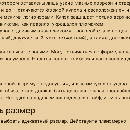
отором оставлены лишь узкие глазные прорези и отве
 и др. – отличаются формой купола и расположением и
римскими легионерами. Купол защищает только верхнюю
никами. Как правило, украшался плюмажем.
упол с длинным «наносником» – полосой стали по цент
ьный, двухчастный, четырехчастный), а также дополн
ая «шляпа» с полями. Могут отличаться по форме, но 
 ни полумасок. Носятся поверх койфа или капюшона из 
оловой напрямую недопустим, иначе импульс от удара 
а обязательно должна быть дополнительная прослойка
. Нередко на подшлемник надевался койф, и лишь пот
ь размер
 выбрать адекватный размер. Действуйте планомерно: