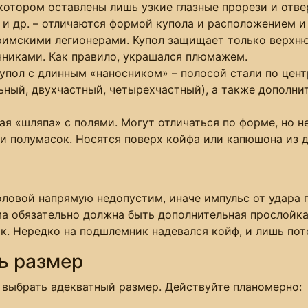
отором оставлены лишь узкие глазные прорези и отве
 и др. – отличаются формой купола и расположением и
римскими легионерами. Купол защищает только верхнюю
никами. Как правило, украшался плюмажем.
упол с длинным «наносником» – полосой стали по цент
ьный, двухчастный, четырехчастный), а также дополн
ая «шляпа» с полями. Могут отличаться по форме, но 
 ни полумасок. Носятся поверх койфа или капюшона из 
оловой напрямую недопустим, иначе импульс от удара 
а обязательно должна быть дополнительная прослойка
. Нередко на подшлемник надевался койф, и лишь пот
ь размер
 выбрать адекватный размер. Действуйте планомерно: