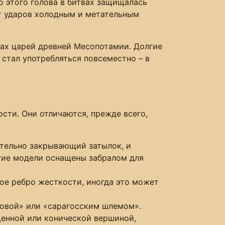
о этого голова в битвах защищалась
от ударов холодным и метательным
цах царей древней Месопотамии. Долгие
 стал употребляться повсеместно – в
ти. Они отличаются, прежде всего,
ательно закрывающий затылок, и
огие модели оснащены забралом для
ное ребро жесткости, иногда это может
ловой» или «сарагосским шлемом».
щенной или конической вершиной,