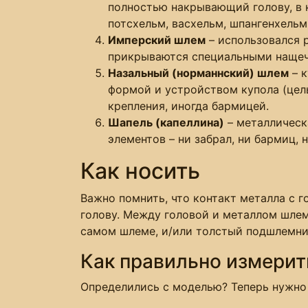
полностью накрывающий голову, в к
потсхельм, васхельм, шпангенхельм
Имперский шлем
– использовался 
прикрываются специальными нащеч
Назальный (норманнский) шлем
– к
формой и устройством купола (цел
крепления, иногда бармицей.
Шапель (капеллина)
– металлическ
элементов – ни забрал, ни бармиц,
Как носить
Важно помнить, что контакт металла с г
голову. Между головой и металлом шлем
самом шлеме, и/или толстый подшлемник
Как правильно измерит
Определились с моделью? Теперь нужно