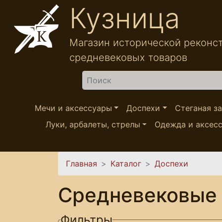
Перейти к основному содержанию
Кузница
Магазин исторической реконс
средневековых товаров
Найти
Мечи и аксессуары
Доспехи
Стеганая з
Луки, арбалеты, стрелы
Одежда и аксес
Вы здесь
Главная
Каталог
Доспехи
Средневековые 
Фильтры