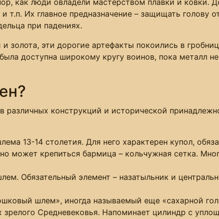
ор, как люди овладели мастерством плавки и ковки. Д
 и т.п. Их главное предназначение – защищать голову 
дельца при падениях.
и золота, эти дорогие артефакты покоились в гробни
была доступна широкому кругу воинов, пока металл не
ен?
 различных конструкций и исторической принадлежнос
лема 13-14 столетия. Для него характерен купол, обяз
ьно может крепиться бармица – кольчужная сетка. Мн
шлем. Обязательный элемент – назатыльник и централь
ошковый шлем», иногда называемый еще «сахарной го
 зрелого Средневековья. Напоминает цилиндр с упло