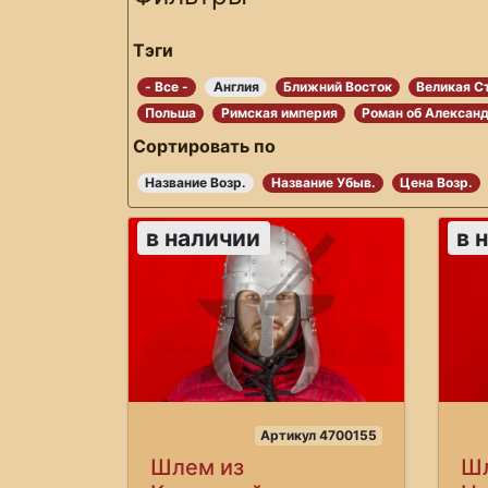
Тэги
- Все -
Англия
Ближний Восток
Великая С
Польша
Римская империя
Роман об Алексан
Сортировать по
Название Возр.
Название Убыв.
Цена Возр.
в наличии
в 
Артикул 4700155
Шлем из
Шл