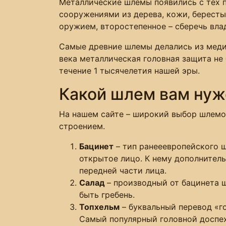
Металлические шлемы появились с тех п
сооружениями из дерева, кожи, бересты
оружием, второстепенное – сберечь вла
Самые древние шлемы делались из меди 
века металлическая головная защита не 
течение 1 тысячелетия нашей эры.
Какой шлем вам нуж
На нашем сайте – широкий выбор шлемов
строением.
Бацинет
– тип ранееевропейского ш
открытое лицо. К нему дополнител
передней части лица.
Салад
– производный от бацинета 
быть гребень.
Топхельм
– буквальный перевод «г
Самый популярный головной доспех