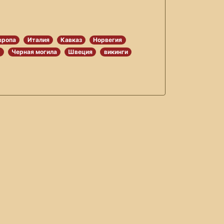
вропа
Италия
Кавказ
Норвегия
я
Черная могила
Швеция
викинги