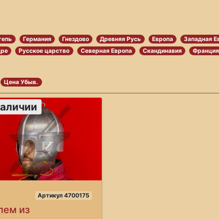
тепь
Германия
Гнездово
Древняя Русь
Европа
Западная Е
дре
Русское царство
Северная Европа
Скандинавия
Франци
Цена Убыв.
наличии
Артикул 4700175
ем из