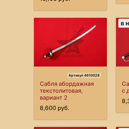
в 
Артикул 4610028
Сабля абордажная
Са
текстолитовая,
с 
вариант 2
8,
8,600 руб.