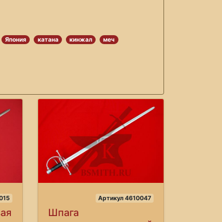
Япония
катана
кинжал
меч
015
Артикул 4610047
вая
Шпага