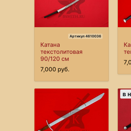
Артикул 4610036
Катана
Ка
текстолитовая
те
90/120 см
7,
7,000 руб.
в 