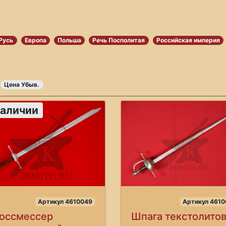
Русь
Европа
Польша
Речь Посполитая
Российская империя
Цена Убыв.
наличии
Артикул 4610049
Артикул 4610
оссмессер
Шпага текстолито