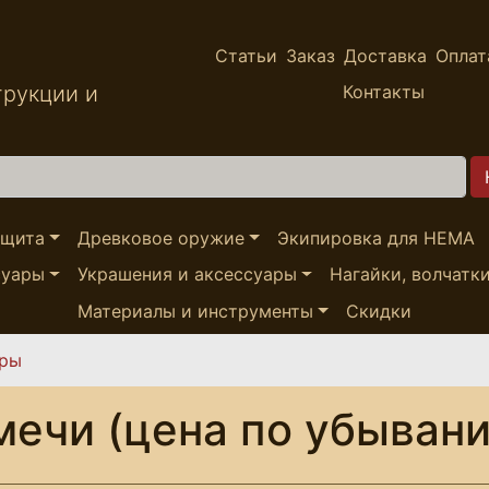
Статьи
Заказ
Доставка
Оплат
трукции и
Контакты
ащита
Древковое оружие
Экипировка для HEMA
суары
Украшения и аксессуары
Нагайки, волчатк
Материалы и инструменты
Скидки
ары
мечи (цена по убыван