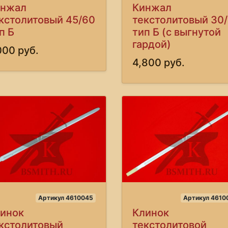
инжал
Кинжал
кстолитовый 45/60
текстолитовый 30
п Б
тип Б (с выгнутой
гардой)
000 руб.
4,800 руб.
Артикул 4610045
Артикул 4610
инок
Клинок
кстолитовый
текстолитовой