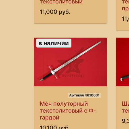
текстолитовый
те
пр
11,000 руб.
11
в наличии
Артикул 4610031
Меч полуторный
Ш
текстолитовый с Ф-
те
гардой
9,
10,100 руб.