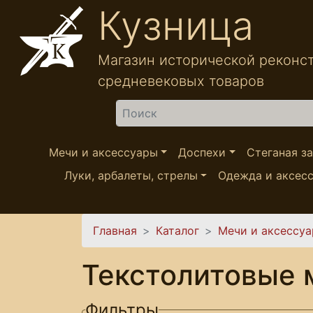
Перейти к основному содержанию
Кузница
Магазин исторической реконс
средневековых товаров
Найти
Мечи и аксессуары
Доспехи
Стеганая з
Луки, арбалеты, стрелы
Одежда и аксес
Вы здесь
Главная
Каталог
Мечи и аксессу
Текстолитовые 
Фильтры