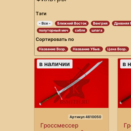
Тэги
- Все -
Ближний Восток
Венгрия
Древняя 
полуторный меч
сабля
шпага
Сортировать по
Название Возр.
Название Убыв.
Цена Возр.
в наличии
в 
Артикул 4610050
Гроссмессер
Гр