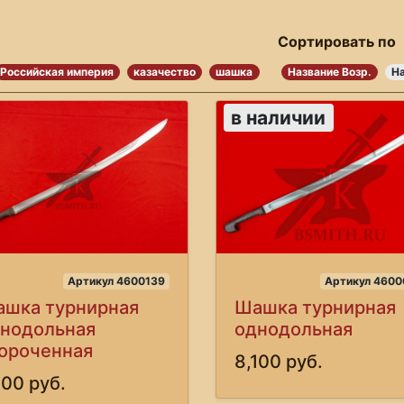
Сортировать по
Российская империя
казачество
шашка
Название Возр.
На
в наличии
Артикул 4600139
Артикул 4600
шка турнирная
Шашка турнирная
нодольная
однодольная
ороченная
8,100 руб.
100 руб.