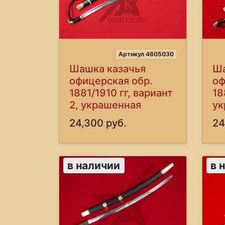
Артикул 4605030
Шашка казачья
Ша
офицерская обр.
оф
1881/1910 гг, вариант
18
2, украшенная
ук
24,300 руб.
24
в наличии
в 