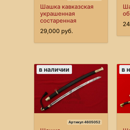
Шашка кавказская
Ша
украшенная
об
состаренная
24
29,000 руб.
в наличии
в 
Артикул 4605052