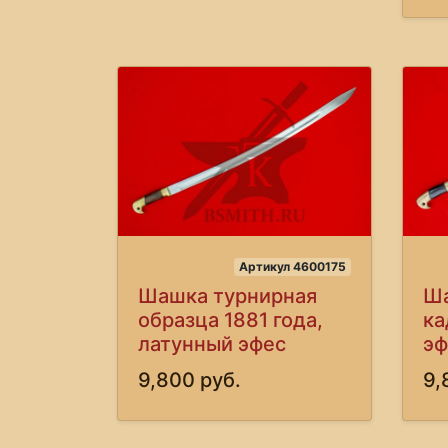
Артикул 4600175
Шашка турнирная
Ша
образца 1881 года,
ка
латунный эфес
эф
9,800 руб.
9,