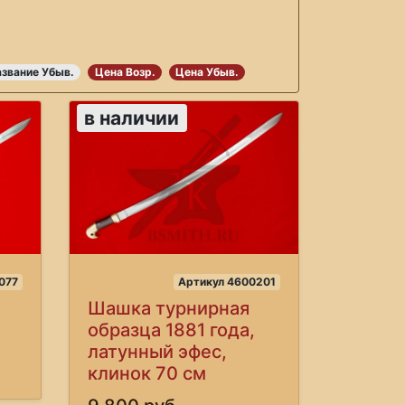
звание Убыв.
Цена Возр.
Цена Убыв.
в наличии
077
Артикул 4600201
Шашка турнирная
образца 1881 года,
латунный эфес,
клинок 70 см