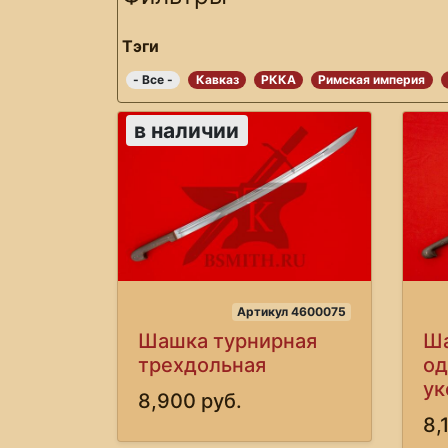
Тэги
- Все -
Кавказ
РККА
Римская империя
в наличии
Артикул 4600075
Шашка турнирная
Ша
трехдольная
од
ук
8,900 руб.
8,