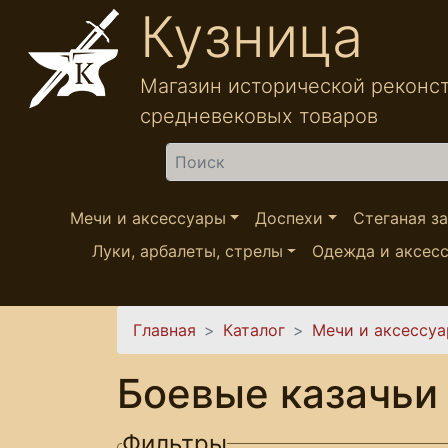
Перейти к основному содержанию
Кузница
Магазин исторической реконс
средневековых товаров
Найти
Мечи и аксессуары
Доспехи
Стеганая з
Луки, арбалеты, стрелы
Одежда и аксес
Вы здесь
Главная
Каталог
Мечи и аксессу
Боевые казачьи
Фильтры