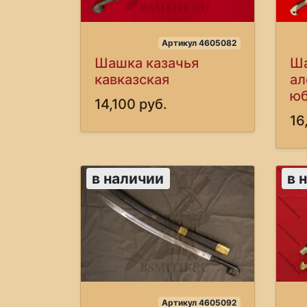
Артикул 4605082
Шашка казачья
Ша
кавказская
ал
юб
14,100 руб.
16
в наличии
в 
Артикул 4605092