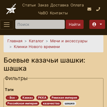
Перейти к основному содержанию
Статьи
Заказ
Доставка
Оплата
ЧаВО
Контакты
Найти
Вы здесь
Главная
Каталог
Мечи и аксессуары
Клинки Нового времени
Боевые казачьи шашки:
шашка
Фильтры
Тэги
- Все -
Кавказ
РККА
Римская империя
Российская империя
казачество
шашка