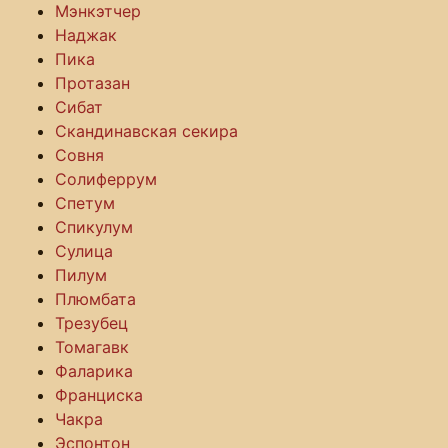
Мэнкэтчер
Наджак
Пика
Протазан
Сибат
Скандинавская секира
Совня
Солиферрум
Спетум
Спикулум
Сулица
Пилум
Плюмбата
Трезубец
Томагавк
Фаларика
Франциска
Чакра
Эспонтон