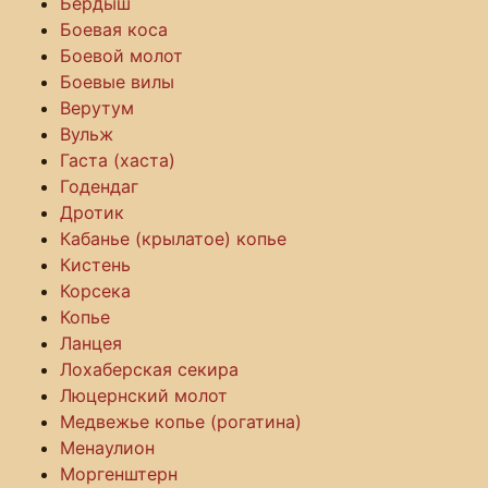
Бердыш
Боевая коса
Боевой молот
Боевые вилы
Верутум
Вульж
Гаста (хаста)
Годендаг
Дротик
Кабанье (крылатое) копье
Кистень
Корсека
Копье
Ланцея
Лохаберская секира
Люцернский молот
Медвежье копье (рогатина)
Менаулион
Моргенштерн