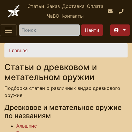
Перейти к основному содержанию
Статьи
Заказ
Доставка
Оплата
ЧаВО
Контакты
Найти
Вы здесь
Главная
Статьи о древковом и
метательном оружии
Подборка статей о различных видах древкового
оружия.
Древковое и метательное оружие
по названиям
Альшпис